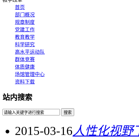
首页
部门概况
规章制度
党建工作
教育教学
科学研究
高水平运动队
群体竞赛
体质健康
场馆管理中心
资料下载
站内搜索
2015-03-16
人性化视野