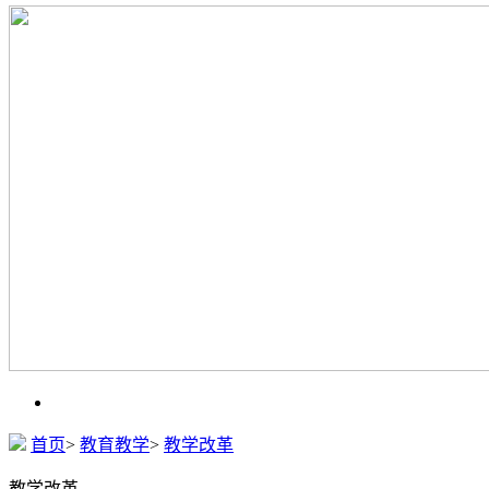
首页
>
教育教学
>
教学改革
教学改革